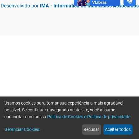
Desenvolvido por
IMA - Informática de Municípios Associados
Usamos cookies para tornar sua experiência a mais agradável
possível. Se continuar navegando neste site, você assume
concordar com nossa
Política de Cookies e Política de privacidade
home
build_circle
event
web
more_horiz
Erro ao enviar informações, por favor tente novamente
Gerenciar Cookies
...
Recusar
Aceitar todos
Início
Serviços
Eventos
Notícias
Mais