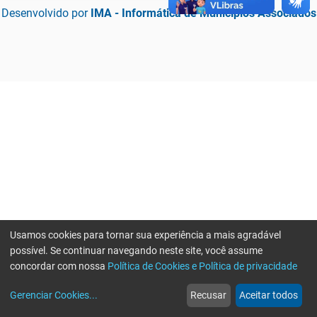
Desenvolvido por
IMA - Informática de Municípios Associados
Usamos cookies para tornar sua experiência a mais agradável
possível. Se continuar navegando neste site, você assume
concordar com nossa
Política de Cookies e Política de privacidade
home
build_circle
event
web
more_horiz
Erro ao enviar informações, por favor tente novamente
Gerenciar Cookies
...
Recusar
Aceitar todos
Início
Serviços
Eventos
Notícias
Mais