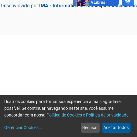
Desenvolvido por
IMA - Informática de Municípios Associados
Usamos cookies para tornar sua experiência a mais agradável
possível. Se continuar navegando neste site, você assume
concordar com nossa
Política de Cookies e Política de privacidade
home
build_circle
event
web
more_horiz
Erro ao enviar informações, por favor tente novamente
Gerenciar Cookies
...
Recusar
Aceitar todos
Início
Serviços
Eventos
Notícias
Mais