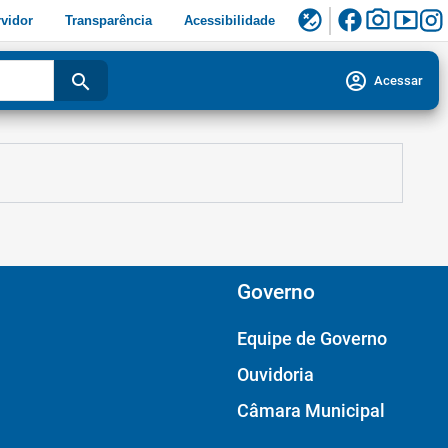
facebook
photo_camera
smart_display
flaky
vidor
Transparência
Acessibilidade
account_circle
search
Acessar
Governo
Equipe de Governo
Ouvidoria
Câmara Municipal