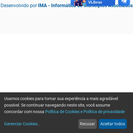
Desenvolvido por
IMA - Informática de Municípios Associados
Usamos cookies para tornar sua experiência a mais agradável
possível. Se continuar navegando neste site, você assume
concordar com nossa
Política de Cookies e Política de privacidade
home
build_circle
event
web
more_horiz
Erro ao enviar informações, por favor tente novamente
Gerenciar Cookies
...
Recusar
Aceitar todos
Início
Serviços
Eventos
Notícias
Mais