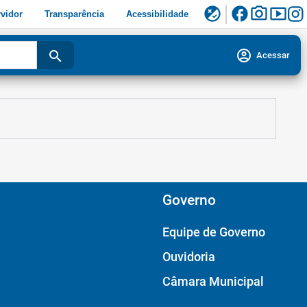
facebook
photo_camera
smart_display
flaky
vidor
Transparência
Acessibilidade
account_circle
search
Acessar
Governo
Equipe de Governo
Ouvidoria
Câmara Municipal