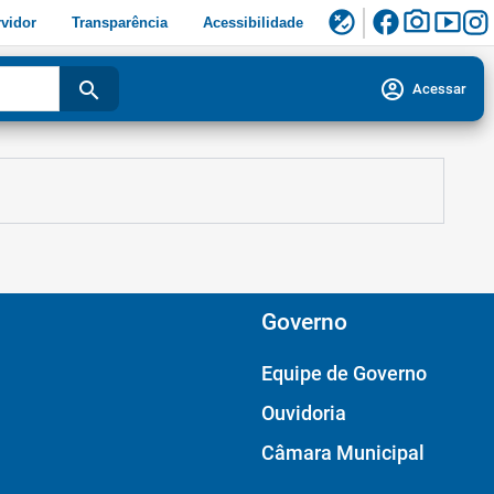
facebook
photo_camera
smart_display
flaky
vidor
Transparência
Acessibilidade
account_circle
search
Acessar
Governo
Equipe de Governo
Ouvidoria
Câmara Municipal