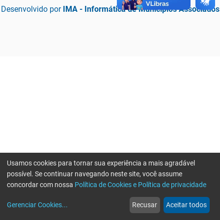
Desenvolvido por
IMA - Informática de Municípios Associados
Usamos cookies para tornar sua experiência a mais agradável
possível. Se continuar navegando neste site, você assume
concordar com nossa
Política de Cookies e Política de privacidade
home
build_circle
event
web
more_horiz
Erro ao enviar informações, por favor tente novamente
Gerenciar Cookies
...
Recusar
Aceitar todos
Início
Serviços
Eventos
Notícias
Mais