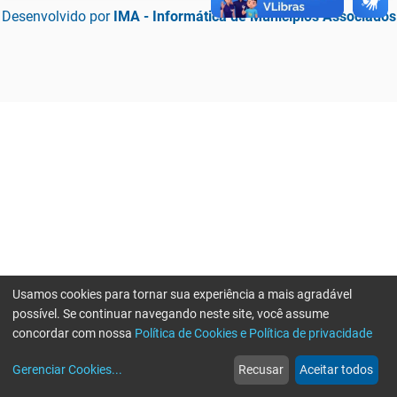
Desenvolvido por
IMA - Informática de Municípios Associados
Usamos cookies para tornar sua experiência a mais agradável
possível. Se continuar navegando neste site, você assume
concordar com nossa
Política de Cookies e Política de privacidade
home
build_circle
event
web
more_horiz
Erro ao enviar informações, por favor tente novamente
Gerenciar Cookies
...
Recusar
Aceitar todos
Início
Serviços
Eventos
Notícias
Mais