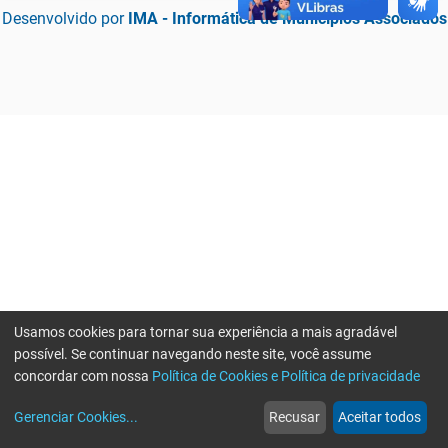
Desenvolvido por
IMA - Informática de Municípios Associados
Usamos cookies para tornar sua experiência a mais agradável
possível. Se continuar navegando neste site, você assume
concordar com nossa
Política de Cookies e Política de privacidade
home
build_circle
event
web
more_horiz
Erro ao enviar informações, por favor tente novamente
Gerenciar Cookies
...
Recusar
Aceitar todos
Início
Serviços
Eventos
Notícias
Mais