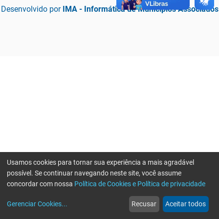
Desenvolvido por
IMA - Informática de Municípios Associados
Usamos cookies para tornar sua experiência a mais agradável
possível. Se continuar navegando neste site, você assume
concordar com nossa
Política de Cookies e Política de privacidade
home
build_circle
event
web
more_horiz
Erro ao enviar informações, por favor tente novamente
Gerenciar Cookies
...
Recusar
Aceitar todos
Início
Serviços
Eventos
Notícias
Mais