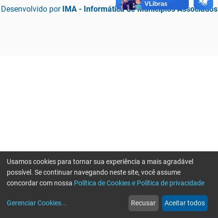
Desenvolvido por
IMA - Informática de Municípios Associados
Usamos cookies para tornar sua experiência a mais agradável
possível. Se continuar navegando neste site, você assume
concordar com nossa
Política de Cookies e Política de privacidade
home
build_circle
event
web
more_horiz
Erro ao enviar informações, por favor tente novamente
Gerenciar Cookies
...
Recusar
Aceitar todos
Início
Serviços
Eventos
Notícias
Mais