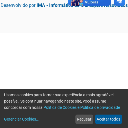
Desenvolvido por
IMA - Informática de Municípios Associados
Usamos cookies para tornar sua experiência a mais agradável
possível. Se continuar navegando neste site, você assume
concordar com nossa
Política de Cookies e Política de privacidade
home
build_circle
event
web
more_horiz
Erro ao enviar informações, por favor tente novamente
Gerenciar Cookies
...
Recusar
Aceitar todos
Início
Serviços
Eventos
Notícias
Mais