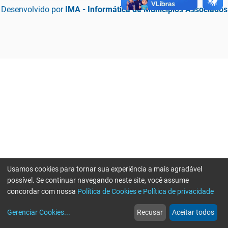
Desenvolvido por
IMA - Informática de Municípios Associados
Usamos cookies para tornar sua experiência a mais agradável
possível. Se continuar navegando neste site, você assume
concordar com nossa
Política de Cookies e Política de privacidade
home
build_circle
event
web
more_horiz
Erro ao enviar informações, por favor tente novamente
Gerenciar Cookies
...
Recusar
Aceitar todos
Início
Serviços
Eventos
Notícias
Mais