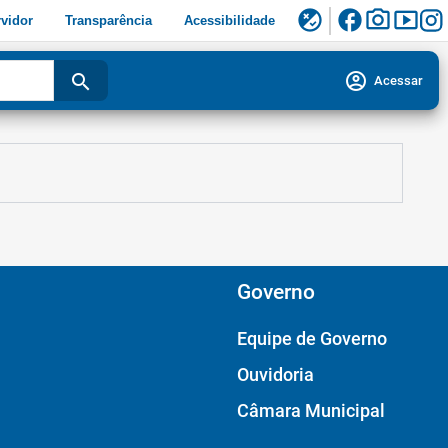
facebook
photo_camera
smart_display
flaky
vidor
Transparência
Acessibilidade
account_circle
search
Acessar
Governo
Equipe de Governo
Ouvidoria
Câmara Municipal