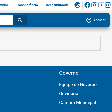
facebook
photo_camera
smart_display
flaky
vidor
Transparência
Acessibilidade
account_circle
search
Acessar
Governo
Equipe de Governo
Ouvidoria
Câmara Municipal