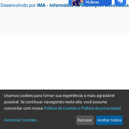
Desenvolvido por
IMA - Informática de Municípios Associados
Usamos cookies para tornar sua experiência a mais agradável
possível. Se continuar navegando neste site, você assume
concordar com nossa
Política de Cookies e Política de privacidade
home
build_circle
event
web
more_horiz
Erro ao enviar informações, por favor tente novamente
Gerenciar Cookies
...
Recusar
Aceitar todos
Início
Serviços
Eventos
Notícias
Mais