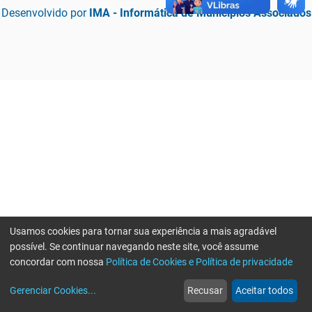
Desenvolvido por
IMA - Informática de Municípios Associados
Usamos cookies para tornar sua experiência a mais agradável
possível. Se continuar navegando neste site, você assume
concordar com nossa
Política de Cookies e Política de privacidade
home
build_circle
event
web
more_horiz
Erro ao enviar informações, por favor tente novamente
Gerenciar Cookies
...
Recusar
Aceitar todos
Início
Serviços
Eventos
Notícias
Mais