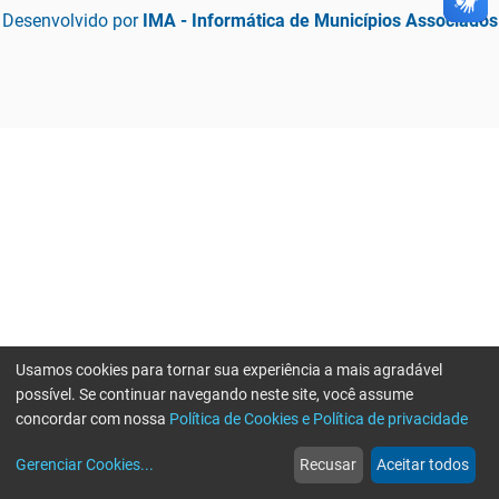
Desenvolvido por
IMA - Informática de Municípios Associados
Usamos cookies para tornar sua experiência a mais agradável
possível. Se continuar navegando neste site, você assume
concordar com nossa
Política de Cookies e Política de privacidade
home
build_circle
event
web
more_horiz
Gerenciar Cookies
...
Recusar
Aceitar todos
Início
Serviços
Eventos
Notícias
Mais