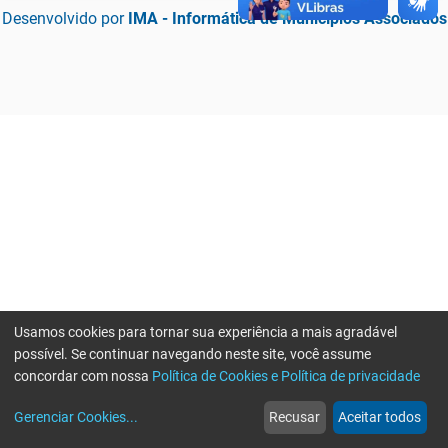
Desenvolvido por
IMA - Informática de Municípios Associados
Usamos cookies para tornar sua experiência a mais agradável
possível. Se continuar navegando neste site, você assume
concordar com nossa
Política de Cookies e Política de privacidade
home
build_circle
event
web
more_horiz
Erro ao enviar informações, por favor tente novamente
Gerenciar Cookies
...
Recusar
Aceitar todos
Início
Serviços
Eventos
Notícias
Mais