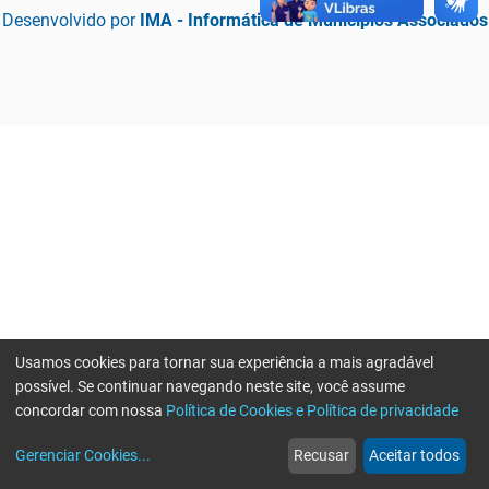
Desenvolvido por
IMA - Informática de Municípios Associados
Usamos cookies para tornar sua experiência a mais agradável
possível. Se continuar navegando neste site, você assume
concordar com nossa
Política de Cookies e Política de privacidade
home
build_circle
event
web
more_horiz
Erro ao enviar informações, por favor tente novamente
Gerenciar Cookies
...
Recusar
Aceitar todos
Início
Serviços
Eventos
Notícias
Mais