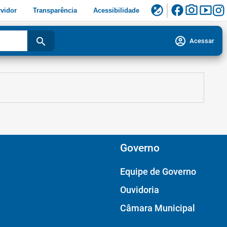
facebook
photo_camera
smart_display
flaky
vidor
Transparência
Acessibilidade
account_circle
search
Acessar
Governo
Equipe de Governo
Ouvidoria
Câmara Municipal