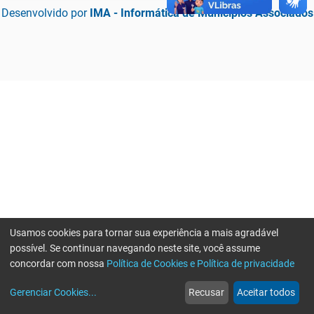
Desenvolvido por
IMA - Informática de Municípios Associados
Usamos cookies para tornar sua experiência a mais agradável
possível. Se continuar navegando neste site, você assume
concordar com nossa
Política de Cookies e Política de privacidade
home
build_circle
event
web
more_horiz
Erro ao enviar informações, por favor tente novamente
Gerenciar Cookies
...
Recusar
Aceitar todos
Início
Serviços
Eventos
Notícias
Mais