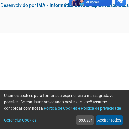
Desenvolvido por
IMA - Informática de Municípios Associados
Usamos cookies para tornar sua experiência a mais agradável
possível. Se continuar navegando neste site, você assume
concordar com nossa
Política de Cookies e Política de privacidade
home
build_circle
event
web
more_horiz
Erro ao enviar informações, por favor tente novamente
Gerenciar Cookies
...
Recusar
Aceitar todos
Início
Serviços
Eventos
Notícias
Mais