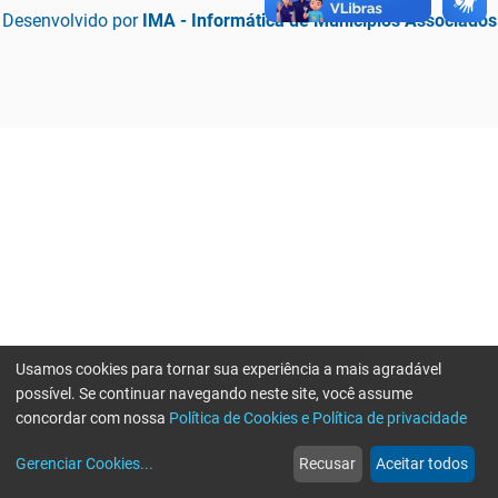
Desenvolvido por
IMA - Informática de Municípios Associados
Usamos cookies para tornar sua experiência a mais agradável
possível. Se continuar navegando neste site, você assume
concordar com nossa
Política de Cookies e Política de privacidade
home
build_circle
event
web
more_horiz
Erro ao enviar informações, por favor tente novamente
Gerenciar Cookies
...
Recusar
Aceitar todos
Início
Serviços
Eventos
Notícias
Mais