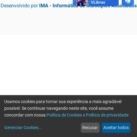
Desenvolvido por
IMA - Informática de Municípios Associados
Usamos cookies para tornar sua experiência a mais agradável
possível. Se continuar navegando neste site, você assume
concordar com nossa
Política de Cookies e Política de privacidade
home
build_circle
event
web
more_horiz
Erro ao enviar informações, por favor tente novamente
Gerenciar Cookies
...
Recusar
Aceitar todos
Início
Serviços
Eventos
Notícias
Mais