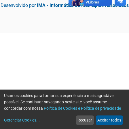
Desenvolvido por
IMA - Informática de Municípios Associados
Usamos cookies para tornar sua experiência a mais agradável
possível. Se continuar navegando neste site, você assume
concordar com nossa
Política de Cookies e Política de privacidade
home
build_circle
event
web
more_horiz
Erro ao enviar informações, por favor tente novamente
Gerenciar Cookies
...
Recusar
Aceitar todos
Início
Serviços
Eventos
Notícias
Mais