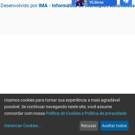
Desenvolvido por
IMA - Informática de Municípios Associados
Usamos cookies para tornar sua experiência a mais agradável
possível. Se continuar navegando neste site, você assume
concordar com nossa
Política de Cookies e Política de privacidade
home
build_circle
event
web
more_horiz
Erro ao enviar informações, por favor tente novamente
Gerenciar Cookies
...
Recusar
Aceitar todos
Início
Serviços
Eventos
Notícias
Mais