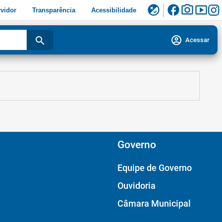
facebook
photo_camera
smart_display
flaky
vidor
Transparência
Acessibilidade
account_circle
search
Acessar
Governo
Equipe de Governo
Ouvidoria
Câmara Municipal