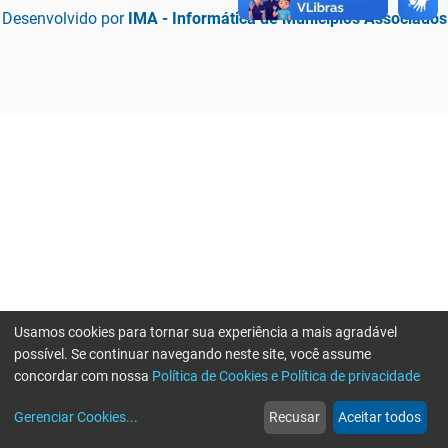
Desenvolvido por
IMA - Informática de Municípios Associados
Usamos cookies para tornar sua experiência a mais agradável
possível. Se continuar navegando neste site, você assume
concordar com nossa
Política de Cookies e Política de privacidade
home
build_circle
event
web
more_horiz
Erro ao enviar informações, por favor tente novamente
Gerenciar Cookies
...
Recusar
Aceitar todos
Início
Serviços
Eventos
Notícias
Mais