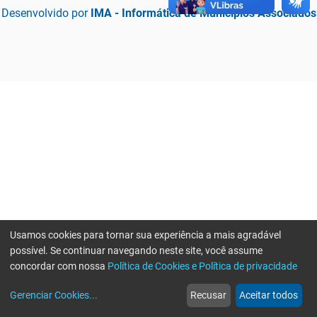
Desenvolvido por
IMA - Informática de Municípios Associados
Usamos cookies para tornar sua experiência a mais agradável
possível. Se continuar navegando neste site, você assume
concordar com nossa
Política de Cookies e Política de privacidade
home
build_circle
event
web
more_horiz
Erro ao enviar informações, por favor tente novamente
Gerenciar Cookies
...
Recusar
Aceitar todos
Início
Serviços
Eventos
Notícias
Mais