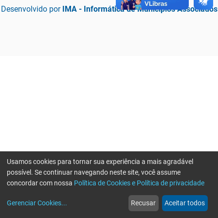
Desenvolvido por
IMA - Informática de Municípios Associados
Usamos cookies para tornar sua experiência a mais agradável
possível. Se continuar navegando neste site, você assume
concordar com nossa
Política de Cookies e Política de privacidade
home
build_circle
event
web
more_horiz
Erro ao enviar informações, por favor tente novamente
Gerenciar Cookies
...
Recusar
Aceitar todos
Início
Serviços
Eventos
Notícias
Mais