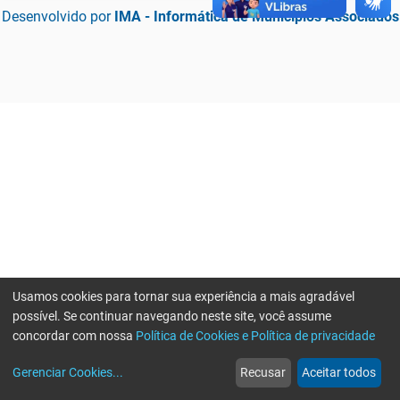
Desenvolvido por
IMA - Informática de Municípios Associados
Usamos cookies para tornar sua experiência a mais agradável
possível. Se continuar navegando neste site, você assume
concordar com nossa
Política de Cookies e Política de privacidade
home
build_circle
event
web
more_horiz
Erro ao enviar informações, por favor tente novamente
Gerenciar Cookies
...
Recusar
Aceitar todos
Início
Serviços
Eventos
Notícias
Mais