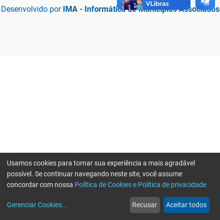
Desenvolvido por
IMA - Informática de Municípios Associados
Usamos cookies para tornar sua experiência a mais agradável
possível. Se continuar navegando neste site, você assume
concordar com nossa
Política de Cookies e Política de privacidade
home
build_circle
event
web
more_horiz
Erro ao enviar informações, por favor tente novamente
Gerenciar Cookies
...
Recusar
Aceitar todos
Início
Serviços
Eventos
Notícias
Mais