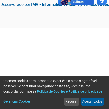
Desenvolvido por
IMA - Informática de Municípios Associados
Usamos cookies para tornar sua experiência a mais agradável
possível. Se continuar navegando neste site, você assume
concordar com nossa
Política de Cookies e Política de privacidade
home
build_circle
event
web
more_horiz
Erro ao enviar informações, por favor tente novamente
Gerenciar Cookies
...
Recusar
Aceitar todos
Início
Serviços
Eventos
Notícias
Mais