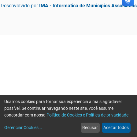
Desenvolvido por
IMA - Informática de Municípios Associados
Usamos cookies para tornar sua experiência a mais agradável
possível. Se continuar navegando neste site, você assume
concordar com nossa
Política de Cookies e Política de privacidade
home
build_circle
event
web
more_horiz
Erro ao enviar informações, por favor tente novamente
Gerenciar Cookies
...
Recusar
Aceitar todos
Início
Serviços
Eventos
Notícias
Mais