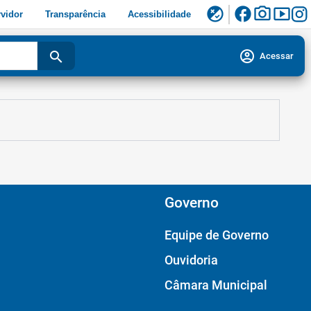
facebook
photo_camera
smart_display
flaky
vidor
Transparência
Acessibilidade
account_circle
search
Acessar
Governo
Equipe de Governo
Ouvidoria
Câmara Municipal