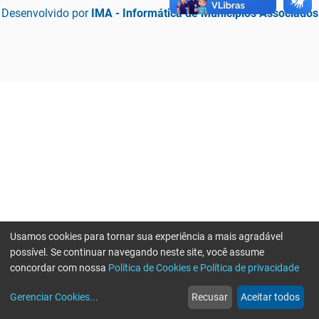
Desenvolvido por
IMA - Informática de Municípios Associados
Usamos cookies para tornar sua experiência a mais agradável
possível. Se continuar navegando neste site, você assume
concordar com nossa
Política de Cookies e Política de privacidade
home
build_circle
event
web
more_horiz
Erro ao enviar informações, por favor tente novamente
Gerenciar Cookies
...
Recusar
Aceitar todos
Início
Serviços
Eventos
Notícias
Mais