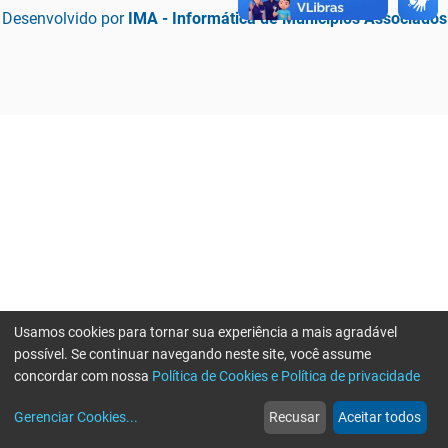
Desenvolvido por
IMA - Informática de Municípios Associados
Usamos cookies para tornar sua experiência a mais agradável
possível. Se continuar navegando neste site, você assume
concordar com nossa
Política de Cookies e Política de privacidade
home
build_circle
event
web
more_horiz
Erro ao enviar informações, por favor tente novamente
Gerenciar Cookies
...
Recusar
Aceitar todos
Início
Serviços
Eventos
Notícias
Mais