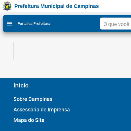
Prefeitura Municipal de Campinas
Ir para conteudo
Ir para menu do site da Prefeitura de Campinas
Ligar/Desligar contraste visual de tela para acessibili
1
2
menu
Portal da Prefeitura
Início
Sobre Campinas
Assessoria de Imprensa
Mapa do Site