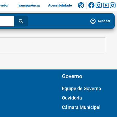
facebook
photo_camera
smart_display
flaky
vidor
Transparência
Acessibilidade
account_circle
search
Acessar
Governo
Equipe de Governo
Ouvidoria
Câmara Municipal