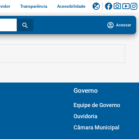
facebook
photo_camera
smart_display
flaky
vidor
Transparência
Acessibilidade
account_circle
search
Acessar
Governo
Equipe de Governo
Ouvidoria
Câmara Municipal