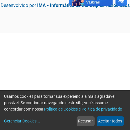
Desenvolvido por
IMA - Informática de Municípios Associados
Usamos cookies para tornar sua experiência a mais agradável
possível. Se continuar navegando neste site, você assume
concordar com nossa
Política de Cookies e Política de privacidade
home
build_circle
event
web
more_horiz
Erro ao enviar informações, por favor tente novamente
Gerenciar Cookies
...
Recusar
Aceitar todos
Início
Serviços
Eventos
Notícias
Mais