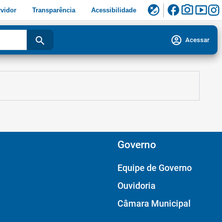
facebook
photo_camera
smart_display
flaky
vidor
Transparência
Acessibilidade
account_circle
search
Acessar
Governo
Equipe de Governo
Ouvidoria
Câmara Municipal