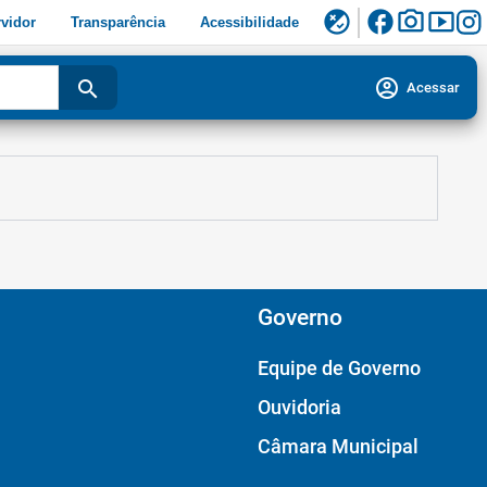
facebook
photo_camera
smart_display
flaky
vidor
Transparência
Acessibilidade
account_circle
search
Acessar
Governo
Equipe de Governo
Ouvidoria
Câmara Municipal