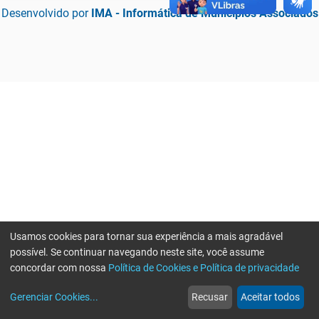
Desenvolvido por
IMA - Informática de Municípios Associados
Usamos cookies para tornar sua experiência a mais agradável
possível. Se continuar navegando neste site, você assume
concordar com nossa
Política de Cookies e Política de privacidade
home
build_circle
event
web
more_horiz
Erro ao enviar informações, por favor tente novamente
Gerenciar Cookies
...
Recusar
Aceitar todos
Início
Serviços
Eventos
Notícias
Mais