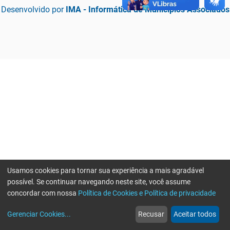
Desenvolvido por
IMA - Informática de Municípios Associados
Usamos cookies para tornar sua experiência a mais agradável
possível. Se continuar navegando neste site, você assume
concordar com nossa
Política de Cookies e Política de privacidade
home
build_circle
event
web
more_horiz
Erro ao enviar informações, por favor tente novamente
Gerenciar Cookies
...
Recusar
Aceitar todos
Início
Serviços
Eventos
Notícias
Mais