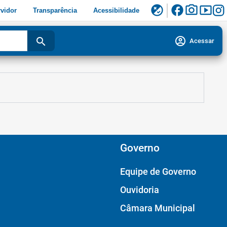
facebook
photo_camera
smart_display
flaky
vidor
Transparência
Acessibilidade
account_circle
search
Acessar
Governo
Equipe de Governo
Ouvidoria
Câmara Municipal