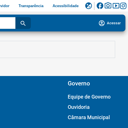
facebook
photo_camera
smart_display
flaky
vidor
Transparência
Acessibilidade
account_circle
search
Acessar
Governo
Equipe de Governo
Ouvidoria
Câmara Municipal