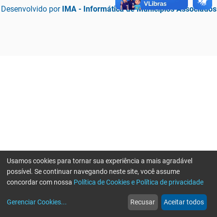
Desenvolvido por
IMA - Informática de Municípios Associados
Usamos cookies para tornar sua experiência a mais agradável
possível. Se continuar navegando neste site, você assume
concordar com nossa
Política de Cookies e Política de privacidade
home
build_circle
event
web
more_horiz
Erro ao enviar informações, por favor tente novamente
Gerenciar Cookies
...
Recusar
Aceitar todos
Início
Serviços
Eventos
Notícias
Mais