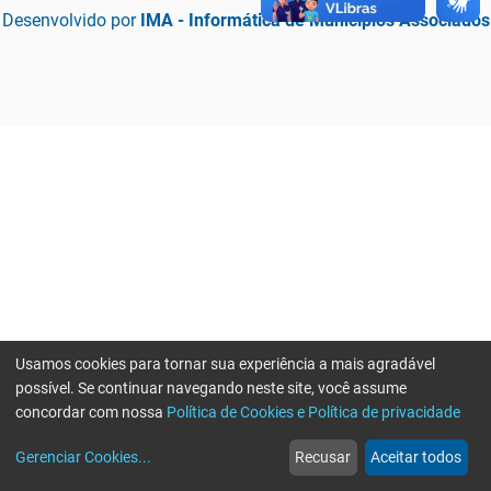
Desenvolvido por
IMA - Informática de Municípios Associados
Usamos cookies para tornar sua experiência a mais agradável
possível. Se continuar navegando neste site, você assume
concordar com nossa
Política de Cookies e Política de privacidade
home
build_circle
event
web
more_horiz
Erro ao enviar informações, por favor tente novamente
Gerenciar Cookies
...
Recusar
Aceitar todos
Início
Serviços
Eventos
Notícias
Mais